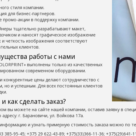
ого стиля компании.
ция для бизнес-партнеров.
 промо-акции в поддержку компании.
йнеры тщательно разрабатывают макет,
казчиком и наносят графическое изображение
ок и четкость изображения соответствуют
тельных клиентов.
ущества работы с нами
COLORPRINT» выполнены только из качественных
зированном современном оборудовании.
и конкурентные цены делают сотрудничество с
, но и успешным. Для всех постоянных клиентов
дки.
 и как сделать заказ?
пом вы можете на сайте нашей компании, оставив заявку в спе
адресу: г. Барановичи, ул. Войкова 17а.
информацию и узнать примерную стоимость заказа можно по т
33 385-95-45; +375 29 622-43-89; +375(33)366-11-36; +375(29)641-1