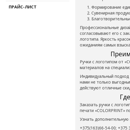
ПРАЙС-ЛИСТ
Формирование един
Сувенирная продук
Благотворительные
Профессиональные диза
согласовывают его с за
логотипа. Яркость крас
ожиданиям самых взыска
Преим
Ручки с логотипом от «
материалов на специали
Индивидуальный подход 
нами не только выгодным
действуют отличные ски
Где
Заказать ручки с логоти
печати «COLORPRINT» по 
Узнать дополнительную 
+375(163)66-54-00; +375 